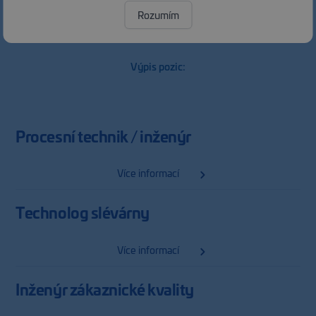
Rozumím
Výpis pozic:
Procesní technik / inženýr
Více informací
Technolog slévárny
Více informací
Inženýr zákaznické kvality