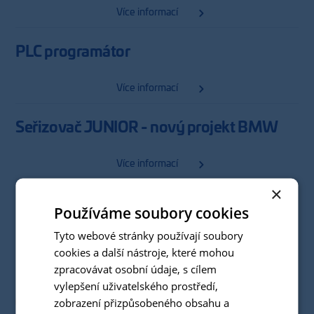
Více informací
PLC programátor
Více informací
Seřizovač JUNIOR - nový projekt BMW
Více informací
×
Operátor logistiky
Používáme soubory cookies
Tyto webové stránky používají soubory
Více informací
cookies a další nástroje, které mohou
zpracovávat osobní údaje, s cílem
Elektromechanik pro nové projekty
vylepšení uživatelského prostředí,
Náborový příspěvek 50.000 Kč
zobrazení přizpůsobeného obsahu a