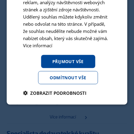
reklam, analýzy návštěvnosti webových
stránek a zjištění zdroje návštěvnosti.
Více informací
Udělený souhlas můžete kdykoliv změnit
nebo odvolat na této stránce. V případě,
Přípravář forem
že souhlas neudělíte nebude možné vám
nabízet obsah, který vás skutečně zajímá.
Více informací
Více informací
Údržbář forem - plasty
PŘIJMOUT VŠE
Náborový příspěvek 50 000 Kč
ODMÍTNOUT VŠE
Více informací
ZOBRAZIT PODROBNOSTI
Projektový inženýr
Více informací
Specialista dodavatelské kvality